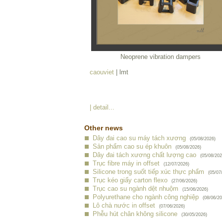
Neoprene vibration dampers
caouviet
| lmt
| detail...
Other news
Dây đai cao su máy tách xương
(05/08/2026)
Sản phẩm cao su ép khuôn
(05/08/2026)
Dây đai tách xương chất lượng cao
(05/08/202
Trục fibre máy in offset
(12/07/2026)
Silicone trong suốt tiếp xúc thực phẩm
(05/07
Trục kéo giấy carton flexo
(27/06/2026)
Trục cao su ngành dệt nhuộm
(15/06/2026)
Polyurethane cho ngành công nghiệp
(08/06/20
Lô chà nước in offset
(07/06/2026)
Phễu hút chân không silicone
(30/05/2026)